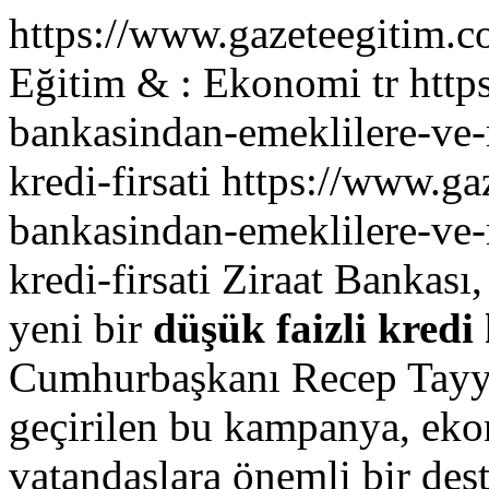
https://www.gazeteegitim.
Eğitim & : Ekonomi
tr
http
bankasindan-emeklilere-ve-
kredi-firsati
https://www.gaz
bankasindan-emeklilere-ve-
kredi-firsati
Ziraat Bankası,
yeni bir
düşük faizli kred
Cumhurbaşkanı Recep Tayyi
geçirilen bu kampanya, eko
vatandaşlara önemli bir dest