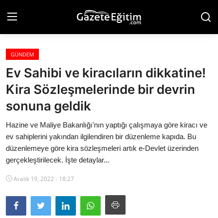
GÜNDEM
Anasayfa
Ev Sahibi ve kiracıların dikkatine!
Hakkımızda
Kira Sözleşmelerinde bir devrin
sonuna geldik
İletişim
Hazine ve Maliye Bakanlığı'nın yaptığı çalışmaya göre kiracı ve
Künye
ev sahiplerini yakından ilgilendiren bir düzenleme kapıda. Bu
Eğitim
düzenlemeye göre kira sözleşmeleri artık e-Devlet üzerinden
gerçekleştirilecek. İşte detaylar...
Gündem
Aralık 19, 2022 - 18:27
Teknoloji
Ekonomi