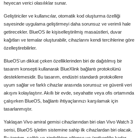
heyecan verici olasılıklar sunar.
Geliştiriciler ve kullanıcılar, otomatik kod oluşturma özelliği
sayesinde uygulama geliştirmeyi daha sorunsuz ve verimli hale
getirecekler. BlueOS ile kişiselleştirilmiş masaüstleri, duvar
kağıtları ve temalar oluşturabilir, cihazlarını kendi tercihlerine göre
özelleştirebilirler.
BlueOS'un dikkat çeken özelliklerinden biri de dağıtılmış bir
tasarım konsepti kullanarak BlueXlink bağlantı protokolünü
desteklemesidir. Bu tasarım, endüstri standardı protokollere
uyum sağlar ve farklı cihazlar arasında sorunsuz ve güvenli veri
akışını kolaylaştırır. Akıllı bir evde, seyahatte veya ofis ortamında
çalışırken BlueOS, bağlantı ihtiyaçlarınızı karşılamak için
tasarlanmıştır.
Yaklaşan Vivo amiral gemisi cihazlarından biri olan Vivo Watch 3
serisi, BlueOS işletim sistemine sahip ilk cihazlardan biri olacak.
Bu tanıtım, sağlık ve zindelikten eğlence ve üretkenliğe kadar