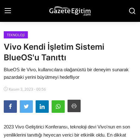
TEKNOLOJI
Anasayfa
Vivo Kendi İşletim Sistemi
Hakkımızda
BlueOS'u Tanıttı
İletişim
BlueOS ile Vivo, kullanıcılara olağanüstü bir deneyim sunarak
pazardaki yerini büyütmeyi hedefliyor
Künye
Kasım 3, 2023 - 00:56
Eğitim
Gündem
Teknoloji
2023 Vivo Geliştirici Konferansı, teknoloji devi Vivo'nun en son
yeniliklerini tanıttığı heyecan verici bir etkinlik oldu. En dikkat
Ekonomi