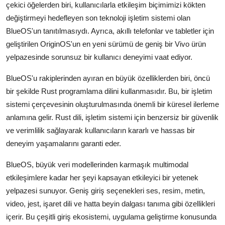
çekici öğelerden biri, kullanıcılarla etkileşim biçimimizi kökten
Televizyon
değiştirmeyi hedefleyen son teknoloji işletim sistemi olan
BlueOS'un tanıtılmasıydı. Ayrıca, akıllı telefonlar ve tabletler için
Aktüel
geliştirilen OriginOS'un en yeni sürümü de geniş bir Vivo ürün
yelpazesinde sorunsuz bir kullanıcı deneyimi vaat ediyor.
BlueOS'u rakiplerinden ayıran en büyük özelliklerden biri, öncü
bir şekilde Rust programlama dilini kullanmasıdır. Bu, bir işletim
sistemi çerçevesinin oluşturulmasında önemli bir küresel ilerleme
anlamına gelir. Rust dili, işletim sistemi için benzersiz bir güvenlik
ve verimlilik sağlayarak kullanıcıların kararlı ve hassas bir
deneyim yaşamalarını garanti eder.
BlueOS, büyük veri modellerinden karmaşık multimodal
etkileşimlere kadar her şeyi kapsayan etkileyici bir yetenek
yelpazesi sunuyor. Geniş giriş seçenekleri ses, resim, metin,
video, jest, işaret dili ve hatta beyin dalgası tanıma gibi özellikleri
içerir. Bu çeşitli giriş ekosistemi, uygulama geliştirme konusunda