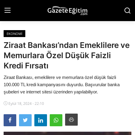
EKONOMI
Anasayfa
Ziraat Bankası’ndan Emeklilere ve
Hakkımızda
Memurlara Özel Düşük Faizli
Kredi Fırsatı
İletişim
Ziraat Bankası, emeklilere ve memurlara özel düşük faizli
Künye
100.000 TL kredi kampanyasını duyurdu. Başvurular banka
Eğitim
şubeleri ve internet sitesi üzerinden yapılabiliyor.
Eylül 18, 2024 - 22:10
Gündem
Teknoloji
Ekonomi