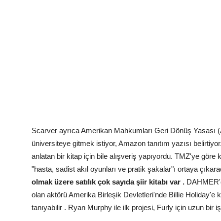
Scarver ayrıca Amerikan Mahkumları Geri Dönüş Yasası (APR
üniversiteye gitmek istiyor, Amazon tanıtım yazısı belirtiyor.
anlatan bir kitap için bile alışveriş yapıyordu. TMZ'ye gör
"hasta, sadist akıl oyunları ve pratik şakalar"ı ortaya çıkar
olmak üzere satılık çok sayıda şiir kitabı var .
DAHMER'de 
olan aktörü Amerika Birleşik Devletleri'nde Billie Holiday'
tanıyabilir . Ryan Murphy ile ilk projesi, Furly için uzun bir işb