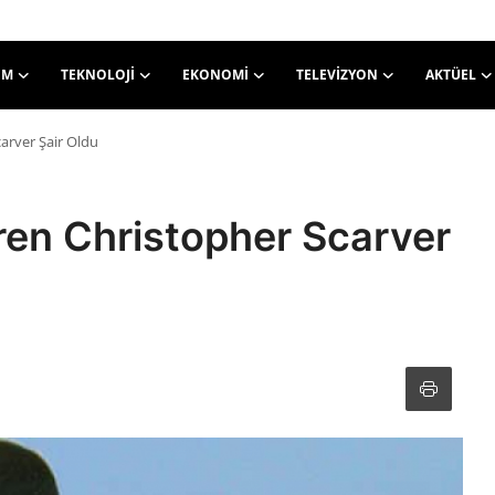
EM
TEKNOLOJI
EKONOMI
TELEVIZYON
AKTÜEL
arver Şair Oldu
ren Christopher Scarver