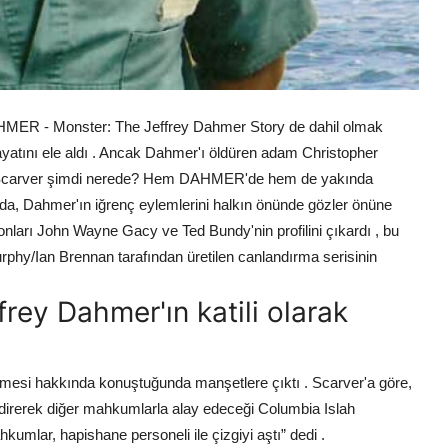
i DAHMER - Monster: The Jeffrey Dahmer Story de dahil olmak
hayatını ele aldı . Ancak Dahmer'ı öldüren adam Christopher
her Scarver şimdi nerede? Hem DAHMER'de hem de yakında
nda, Dahmer'ın iğrenç eylemlerini halkın önünde gözler önüne
onları John Wayne Gacy ve Ted Bundy'nin profilini çıkardı , bu
phy/Ian Brennan tarafından üretilen canlandırma serisinin
frey Dahmer'ın katili olarak
mesi hakkında konuştuğunda manşetlere çıktı . Scarver'a göre,
direrek diğer mahkumlarla alay edeceği Columbia Islah
kumlar, hapishane personeli ile çizgiyi aştı” dedi .