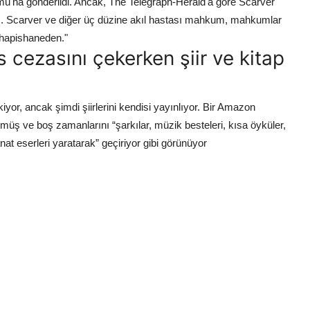
mu'na gönderildi. Ancak, The Telegraph-Herald'a göre Scarver
ndı. Scarver ve diğer üç düzine akıl hastası mahkum, mahkumlar
a hapishaneden."
 cezasını çekerken şiir ve kitap
yor, ancak şimdi şiirlerini kendisi yayınlıyor. Bir Amazon
tmüş ve boş zamanlarını “şarkılar, müzik besteleri, kısa öyküler,
sanat eserleri yaratarak” geçiriyor gibi görünüyor