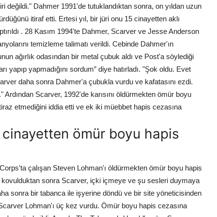
ri değildi." Dahmer 1991'de tutuklandıktan sonra, on yıldan uzun
üğünü itiraf etti. Ertesi yıl, bir jüri onu 15 cinayetten aklı
tırıldı . 28 Kasım 1994'te Dahmer, Scarver ve Jesse Anderson
yolarını temizleme talimatı verildi. Cebinde Dahmer'ın
nunun ağırlık odasından bir metal çubuk aldı ve Post'a söylediği
nları yapıp yapmadığını sordum” diye hatırladı. "Şok oldu. Evet
carver daha sonra Dahmer'a çubukla vurdu ve kafatasını ezdi.
." Ardından Scarver, 1992'de karısını öldürmekten ömür boyu
tiraz etmediğini iddia etti ve ek iki müebbet hapis cezasına
r cinayetten ömür boyu hapis
 Corps'ta çalışan Steven Lohman'ı öldürmekten ömür boyu hapis
an kovulduktan sonra Scarver, içki içmeye ve şu sesleri duymaya
daha sonra bir tabanca ile işyerine döndü ve bir site yöneticisinden
de, Scarver Lohman'ı üç kez vurdu. Ömür boyu hapis cezasına