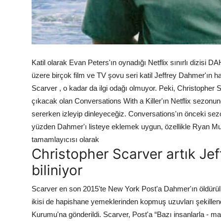
Katil olarak Evan Peters'ın oynadığı Netflix sınırlı dizis
üzere birçok film ve TV şovu seri katil Jeffrey Dahmer'ın 
Scarver , o kadar da ilgi odağı olmuyor. Peki, Christop
çıkacak olan Conversations With a Killer'ın Netflix sezonu
sererken izleyip dinleyeceğiz. Conversations'ın önceki sez
yüzden Dahmer'ı listeye eklemek uygun, özellikle Ryan Mur
tamamlayıcısı olarak
Christopher Scarver artık Jef
biliniyor
Scarver en son 2015'te New York Post'a Dahmer'ın öldürül
ikisi de hapishane yemeklerinden kopmuş uzuvları şekillen
Kurumu'na gönderildi. Scarver, Post'a “Bazı insanlarla - mah