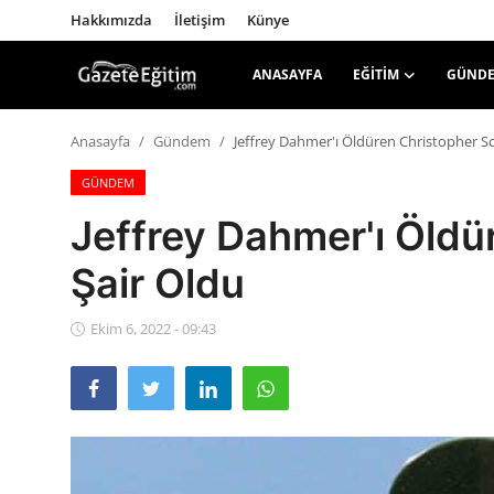
Hakkımızda
İletişim
Künye
ANASAYFA
EĞITIM
GÜND
Anasayfa
Anasayfa
Gündem
Jeffrey Dahmer'ı Öldüren Christopher Sc
GÜNDEM
Hakkımızda
Jeffrey Dahmer'ı Öldü
İletişim
Şair Oldu
Künye
Ekim 6, 2022 - 09:43
Eğitim
Gündem
Teknoloji
Ekonomi