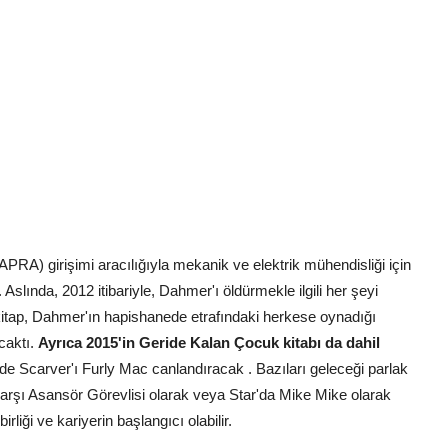
A) girişimi aracılığıyla mekanik ve elektrik mühendisliği için
 Aslında, 2012 itibariyle, Dahmer'ı öldürmekle ilgili her şeyi
e kitap, Dahmer'ın hapishanede etrafındaki herkese oynadığı
acaktı.
Ayrıca 2015'in Geride Kalan Çocuk kitabı da dahil
Scarver'ı Furly Mac canlandıracak . Bazıları geleceği parlak
e karşı Asansör Görevlisi olarak veya Star'da Mike Mike olarak
irliği ve kariyerin başlangıcı olabilir.