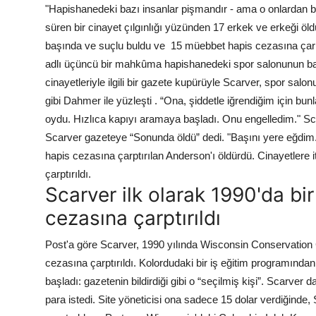
"Hapishanedeki bazı insanlar pişmandır - ama o onlardan bi
süren bir cinayet çılgınlığı yüzünden 17 erkek ve erkeği öldürd
başında ve suçlu buldu ve 15 müebbet hapis cezasına çarp
adlı üçüncü bir mahkûma hapishanedeki spor salonunun ban
cinayetleriyle ilgili bir gazete kupürüyle Scarver, spor salo
gibi Dahmer ile yüzleşti . “Ona, şiddetle iğrendiğim için bu
oydu. Hızlıca kapıyı aramaya başladı. Onu engelledim." S
Scarver gazeteye “Sonunda öldü” dedi. "Başını yere eğdim
hapis cezasına çarptırılan Anderson'ı öldürdü. Cinayetlere i
çarptırıldı.
Scarver ilk olarak 1990'da bi
cezasına çarptırıldı
Post'a göre Scarver, 1990 yılında Wisconsin Conservation
cezasına çarptırıldı. Kolordudaki bir iş eğitim programınd
başladı: gazetenin bildirdiği gibi o “seçilmiş kişi”. Scarver 
para istedi. Site yöneticisi ona sadece 15 dolar verdiğin