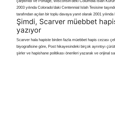
çarptırıldı ve Portage, Wisconsin'deki Columbia Islah Kuru
2003 yılında Colorado'daki Centennial Islah Tesisine taşı
tarafından açılan bir toplu davaya yanıt olarak 2001 yılınd
Şimdi, Scarver müebbet hapis
yazıyor
Scarver hala hapiste birden fazla müebbet hapis cezası çeki
biyografisine göre, Post hikayesindeki birçok ayrıntıyı çürü
şiirler ve hapishane politikası önerileri yazarak ve orijinal 