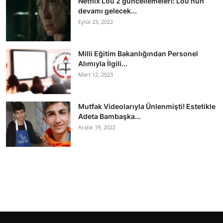
Netflix Lou 2 güncellemeleri: Lou'nun
devamı gelecek...
Eylül 23, 2022
Milli Eğitim Bakanlığından Personel
Alımıyla İlgili...
Mart 12, 2023
Mutfak Videolarıyla Ünlenmişti! Estetikle
Adeta Bambaşka...
Aralık 19, 2022