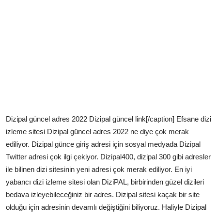
Dizipal güncel adres 2022 Dizipal güncel link[/caption] Efsane dizi
izleme sitesi Dizipal güncel adres 2022 ne diye çok merak
ediliyor. Dizipal günce giriş adresi için sosyal medyada Dizipal
Twitter adresi çok ilgi çekiyor. Dizipal400, dizipal 300 gibi adresler
ile bilinen dizi sitesinin yeni adresi çok merak ediliyor. En iyi
yabancı dizi izleme sitesi olan DiziPAL, birbirinden güzel dizileri
bedava izleyebileceğiniz bir adres. Dizipal sitesi kaçak bir site
olduğu için adresinin devamlı değiştiğini biliyoruz. Haliyle Dizipal