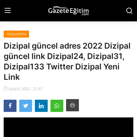
TELEVIZYON
Anasayfa
Dizipal güncel adres 2022 Dizipal
Hakkımızda
güncel link Dizipal24, Dizipal31,
Dizipal133 Twitter Dizipal Yeni
İletişim
Link
Künye
Eylül 9, 2022 - 21:57
Eğitim
Gündem
Teknoloji
Ekonomi