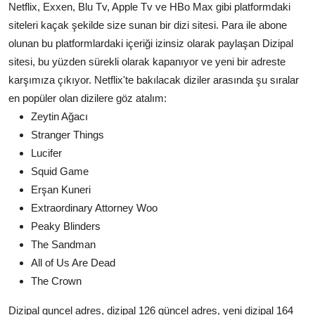
Netflix, Exxen, Blu Tv, Apple Tv ve HBo Max gibi platformdaki
siteleri kaçak şekilde size sunan bir dizi sitesi. Para ile abone
olunan bu platformlardaki içeriği izinsiz olarak paylaşan Dizipal
sitesi, bu yüzden sürekli olarak kapanıyor ve yeni bir adreste
karşımıza çıkıyor. Netflix'te bakılacak diziler arasında şu sıralar
en popüler olan dizilere göz atalım:
Zeytin Ağacı
Stranger Things
Lucifer
Squid Game
Erşan Kuneri
Extraordinary Attorney Woo
Peaky Blinders
The Sandman
All of Us Are Dead
The Crown
Dizipal guncel adres, dizipal 126 güncel adres, yeni dizipal 164