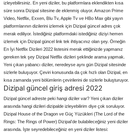
izleyebilirsiniz. En yeni diziler, bu platformlara eklendikten kısa
süre sonra Dizipal sitesine de eklenmiş oluyor. Amazon Prime
Video, Netflix, Exxen, Blu Tv, Apple Tv ve HBo Max gibi yayın
platformlarının dizilerini izlemek için Dizipal güncel adres çok
merak ediliyor. İstediğiniz platformdaki istediğiniz diziyi hemen
izlemek için Dizipal güncel link tek ihtiyacınız olan şey. Örneğin
En İyi Netflix Dizileri 2022 listesini merak ettiğinizde yapmanız
gereken tek şey Dizipal Netflix dizileri şeklinde arama yapmak.
Yeni çıkan yabancı diziler, neredeyse aynı gün Dizipal sitesinde
sizlerle buluşuyor. Çeviri konusunda da çok hızlı olan Dizipal, en
kısa zamanda yeni bölümlerin çevirilerini de sizlerle buluşturuyor.
Dizipal güncel giriş adresi 2022
Dizipal güncel adreste peki hangi diziler var? Yeni çıkan diziler
arasında hangi dizileri dizipalde izleyebilirim diye çok soruluyor.
Dizipal
House of the Dragon
ve
Güç Yüzükleri
(The Lord of the
Rings: The Rings of Power) Dizipal'de bulabileceğiniz yeni diziler
arasında. İşte seyredebileceğiniz en yeni diziler listesi: