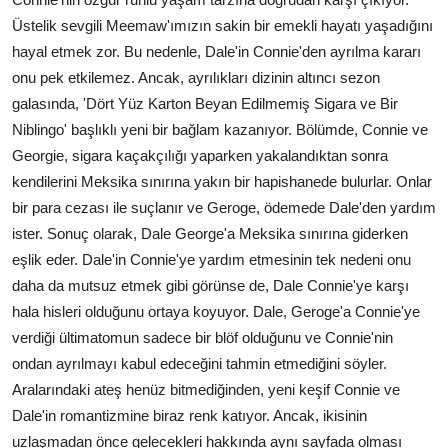
Üstelik sevgili Meemaw'ımızın sakin bir emekli hayatı yaşadığını
hayal etmek zor. Bu nedenle, Dale'in Connie'den ayrılma kararı
onu pek etkilemez. Ancak, ayrılıkları dizinin altıncı sezon
galasında, 'Dört Yüz Karton Beyan Edilmemiş Sigara ve Bir
Niblingo' başlıklı yeni bir bağlam kazanıyor. Bölümde, Connie ve
Georgie, sigara kaçakçılığı yaparken yakalandıktan sonra
kendilerini Meksika sınırına yakın bir hapishanede bulurlar. Onlar
bir para cezası ile suçlanır ve Geroge, ödemede Dale'den yardım
ister. Sonuç olarak, Dale George'a Meksika sınırına giderken
eşlik eder. Dale'in Connie'ye yardım etmesinin tek nedeni onu
daha da mutsuz etmek gibi görünse de, Dale Connie'ye karşı
hala hisleri olduğunu ortaya koyuyor. Dale, Geroge'a Connie'ye
verdiği ültimatomun sadece bir blöf olduğunu ve Connie'nin
ondan ayrılmayı kabul edeceğini tahmin etmediğini söyler.
Aralarındaki ateş henüz bitmediğinden, yeni keşif Connie ve
Dale'in romantizmine biraz renk katıyor. Ancak, ikisinin
uzlaşmadan önce gelecekleri hakkında aynı sayfada olması