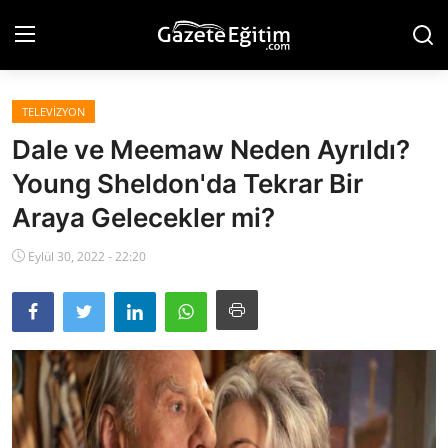
TELEVIZYON
Anasayfa
Dale ve Meemaw Neden Ayrıldı?
Künye
Young Sheldon'da Tekrar Bir
Araya Gelecekler mi?
Hakkımızda
Eylül 30, 2022 - 22:20
İletişim
Eğitim
Gündem
Teknoloji
Ekonomi