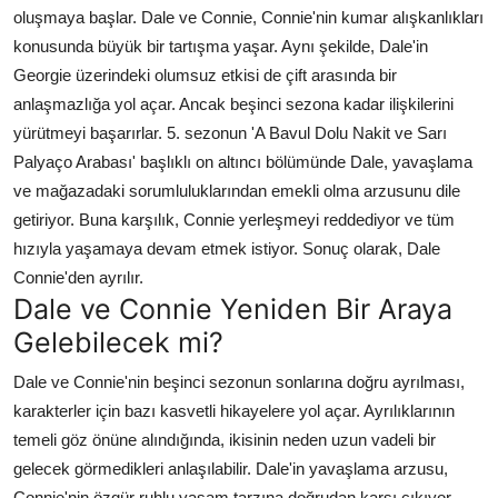
oluşmaya başlar. Dale ve Connie, Connie'nin kumar alışkanlıkları
konusunda büyük bir tartışma yaşar. Aynı şekilde, Dale'in
Georgie üzerindeki olumsuz etkisi de çift arasında bir
anlaşmazlığa yol açar. Ancak beşinci sezona kadar ilişkilerini
yürütmeyi başarırlar. 5. sezonun 'A Bavul Dolu Nakit ve Sarı
Palyaço Arabası' başlıklı on altıncı bölümünde Dale, yavaşlama
ve mağazadaki sorumluluklarından emekli olma arzusunu dile
getiriyor. Buna karşılık, Connie yerleşmeyi reddediyor ve tüm
hızıyla yaşamaya devam etmek istiyor. Sonuç olarak, Dale
Connie'den ayrılır.
Dale ve Connie Yeniden Bir Araya
Gelebilecek mi?
Dale ve Connie'nin beşinci sezonun sonlarına doğru ayrılması,
karakterler için bazı kasvetli hikayelere yol açar. Ayrılıklarının
temeli göz önüne alındığında, ikisinin neden uzun vadeli bir
gelecek görmedikleri anlaşılabilir. Dale'in yavaşlama arzusu,
Connie'nin özgür ruhlu yaşam tarzına doğrudan karşı çıkıyor.