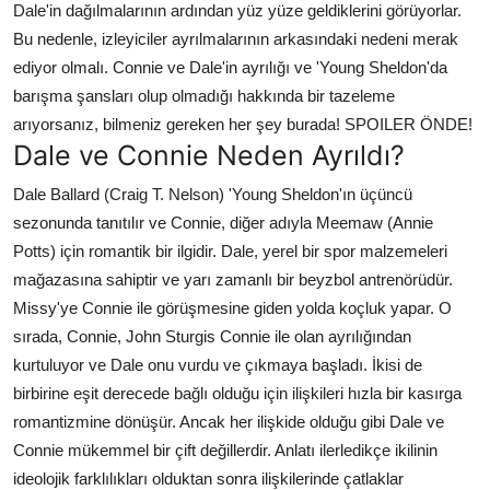
Dale'in dağılmalarının ardından yüz yüze geldiklerini görüyorlar.
Bu nedenle, izleyiciler ayrılmalarının arkasındaki nedeni merak
ediyor olmalı. Connie ve Dale'in ayrılığı ve 'Young Sheldon'da
barışma şansları olup olmadığı hakkında bir tazeleme
arıyorsanız, bilmeniz gereken her şey burada! SPOILER ÖNDE!
Dale ve Connie Neden Ayrıldı?
Dale Ballard (Craig T. Nelson) 'Young Sheldon'ın üçüncü
sezonunda tanıtılır ve Connie, diğer adıyla Meemaw (Annie
Potts) için romantik bir ilgidir. Dale, yerel bir spor malzemeleri
mağazasına sahiptir ve yarı zamanlı bir beyzbol antrenörüdür.
Missy'ye Connie ile görüşmesine giden yolda koçluk yapar. O
sırada, Connie, John Sturgis Connie ile olan ayrılığından
kurtuluyor ve Dale onu vurdu ve çıkmaya başladı. İkisi de
birbirine eşit derecede bağlı olduğu için ilişkileri hızla bir kasırga
romantizmine dönüşür. Ancak her ilişkide olduğu gibi Dale ve
Connie mükemmel bir çift değillerdir. Anlatı ilerledikçe ikilinin
ideolojik farklılıkları olduktan sonra ilişkilerinde çatlaklar