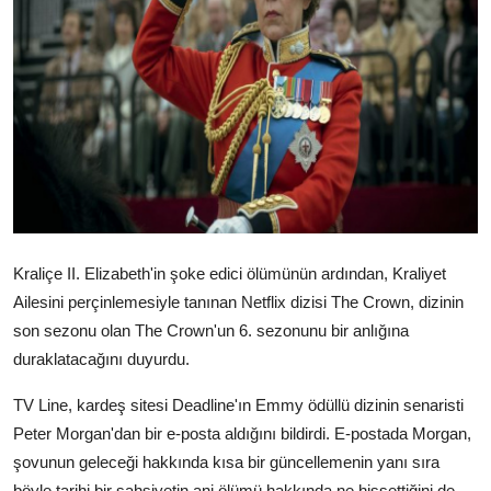
Televizyon
Aktüel
Kraliçe II. Elizabeth'in şoke edici ölümünün ardından, Kraliyet
Ailesini perçinlemesiyle tanınan Netflix dizisi The Crown, dizinin
son sezonu olan The Crown'un 6. sezonunu bir anlığına
duraklatacağını duyurdu.
TV Line, kardeş sitesi Deadline'ın Emmy ödüllü dizinin senaristi
Peter Morgan'dan bir e-posta aldığını bildirdi. E-postada Morgan,
şovunun geleceği hakkında kısa bir güncellemenin yanı sıra
böyle tarihi bir şahsiyetin ani ölümü hakkında ne hissettiğini de