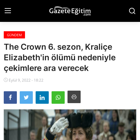
GÜNDEM
Anasayfa
The Crown 6. sezon, Kraliçe
Hakkımızda
Elizabeth'in ölümü nedeniyle
çekimlere ara verecek
İletişim
Eylül 9, 2022 - 18:22
Künye
Eğitim
Gündem
Teknoloji
Ekonomi