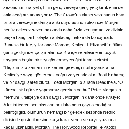
sezonunun kraliyet çiftinin genç ve/veya genç yetişkinliklerini de
anlatacağını varsayıyoruz. The Crown'un altıncı sezonunun kısa
bir ara vereceğine dair şu anki duyurusunun ötesinde, Morgan
henüz gelecek sezon hakkında daha fazla konuşmadı ve dizinin
başka hangi tarihi olayları anlatacağı hakkında konuşmadı.
Bununla birlikte, yıllar önce Morgan, Kraliçe II. Elizabeth'in ölüm
günü geldiğinde, çalışmalarında Kraliçe ve ailesine en büyük
saygıdan başka bir şey göstermeyeceğini tahmin etmişti.
"Hiçbirimiz o zamanın ne zaman geleceğini bilmiyoruz ama
Kraliçe'ye saygı göstermek doğru ve yerinde olur. Basit bir haraç
ve bir saygı işareti olurdu, ”dedi Morgan, o sırada Deadline'a. “O
küresel bir figür ve yapmamız gereken de bu.” Peter Morgan'ın
merhum Kraliçe'ye olan saygısı, Morgan'ın daha önce Kraliyet
Ailesini içeren son olayların mutlaka onun çayı olmadığını
belirttiği gibi, ölümünün herhangi bir gelecek sezonda Netflix
dizisinde gösterilmesine karşı karar veren senaryo yazarına
kadar uzanabilir. Morgan, The Hollywood Reporter ile yaptığı