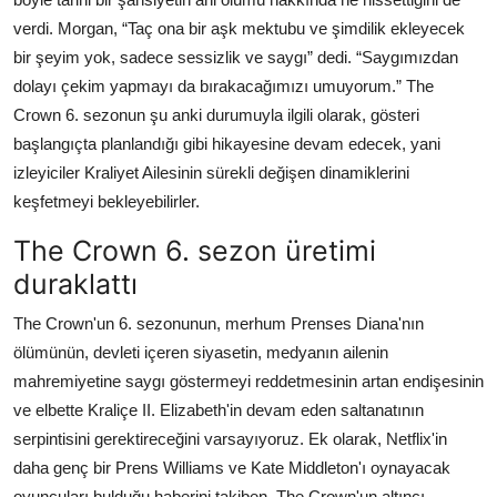
verdi. Morgan, “Taç ona bir aşk mektubu ve şimdilik ekleyecek
bir şeyim yok, sadece sessizlik ve saygı” dedi. “Saygımızdan
dolayı çekim yapmayı da bırakacağımızı umuyorum.” The
Crown 6. sezonun şu anki durumuyla ilgili olarak, gösteri
başlangıçta planlandığı gibi hikayesine devam edecek, yani
izleyiciler Kraliyet Ailesinin sürekli değişen dinamiklerini
keşfetmeyi bekleyebilirler.
The Crown 6. sezon üretimi
duraklattı
The Crown'un 6. sezonunun, merhum Prenses Diana'nın
ölümünün, devleti içeren siyasetin, medyanın ailenin
mahremiyetine saygı göstermeyi reddetmesinin artan endişesinin
ve elbette Kraliçe II. Elizabeth'in devam eden saltanatının
serpintisini gerektireceğini varsayıyoruz. Ek olarak, Netflix'in
daha genç bir Prens Williams ve Kate Middleton'ı oynayacak
oyuncuları bulduğu haberini takiben, The Crown'un altıncı