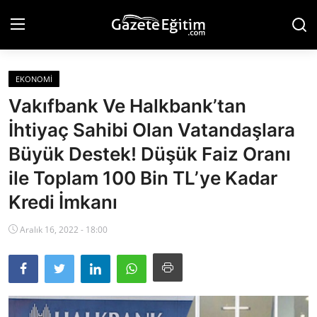
EKONOMI
Anasayfa
Vakıfbank Ve Halkbank’tan
Künye
İhtiyaç Sahibi Olan Vatandaşlara
Büyük Destek! Düşük Faiz Oranı
Hakkımızda
ile Toplam 100 Bin TL’ye Kadar
İletişim
Kredi İmkanı
Eğitim
Aralık 16, 2022 - 18:00
Gündem
Teknoloji
Ekonomi