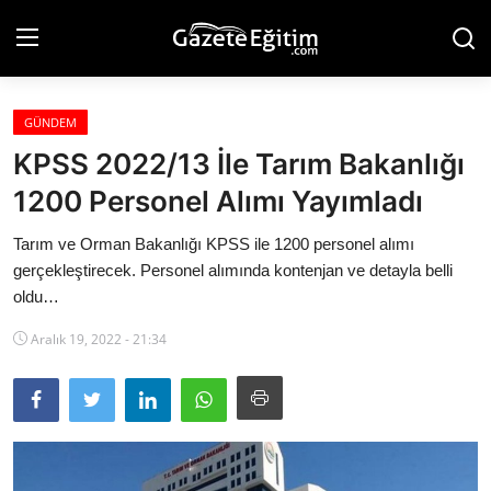
GÜNDEM
Anasayfa
KPSS 2022/13 İle Tarım Bakanlığı
Hakkımızda
1200 Personel Alımı Yayımladı
İletişim
Tarım ve Orman Bakanlığı KPSS ile 1200 personel alımı
gerçekleştirecek. Personel alımında kontenjan ve detayla belli
Künye
oldu…
Eğitim
Aralık 19, 2022 - 21:34
Gündem
Teknoloji
Ekonomi