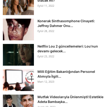
olacak mı?
Eylül 11, 2022
Konerak Sinthasomphone Cinayeti:
Jeffrey Dahmer Onu...
Eylül 28, 2022
Netflix Lou 2 güncellemeleri: Lou'nun
devamı gelecek...
Eylül 23, 2022
Milli Eğitim Bakanlığından Personel
Alımıyla İlgili...
Mart 12, 2023
Mutfak Videolarıyla Ünlenmişti! Estetikle
Adeta Bambaşka...
Aralık 19, 2022