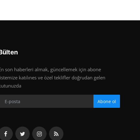
Bülten
En son haberleri almak, güncellemek için abone
listemize katılınes ve özel teklifler doğrudan gelen
kutunuzda
Abone ol