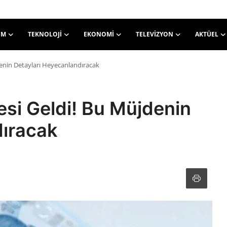
EM
TEKNOLOJI
EKONOMI
TELEVIZYON
AKTÜEL
enin Detayları Heyecanlandıracak
si Geldi! Bu Müjdenin
dıracak