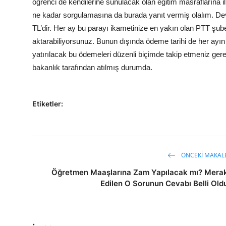
öğrenci de kendilerine sunulacak olan eğitim masraflarına i
ne kadar sorgulamasına da burada yanıt vermiş olalım. Devl
TL’dir. Her ay bu parayı ikametinize en yakın olan PTT şube
aktarabiliyorsunuz. Bunun dışında ödeme tarihi de her ayın 15’
yatırılacak bu ödemeleri düzenli biçimde takip etmeniz gerek
bakanlık tarafından atılmış durumda.
Etiketler:
ÖNCEKI MAKAL
Öğretmen Maaşlarına Zam Yapılacak mı? Mera
Edilen O Sorunun Cevabı Belli Old