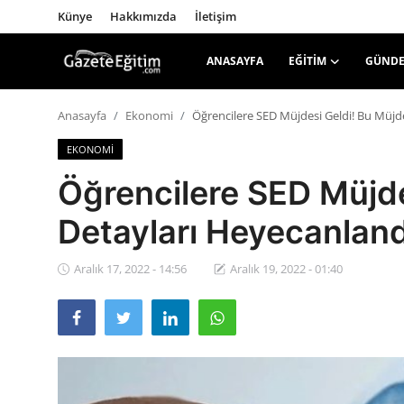
Künye
Hakkımızda
İletişim
ANASAYFA
EĞITIM
GÜND
Anasayfa
Anasayfa
Ekonomi
Öğrencilere SED Müjdesi Geldi! Bu Müjd
EKONOMI
Künye
Öğrencilere SED Müjde
Hakkımızda
Detayları Heyecanlan
İletişim
Aralık 17, 2022 - 14:56
Aralık 19, 2022 - 01:40
Eğitim
Gündem
Teknoloji
Ekonomi