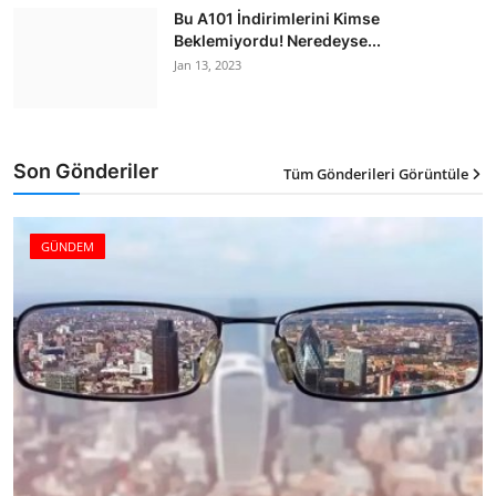
Bu A101 İndirimlerini Kimse
Beklemiyordu! Neredeyse...
Jan 13, 2023
Son Gönderiler
Tüm Gönderileri Görüntüle
6
GÜNDEM